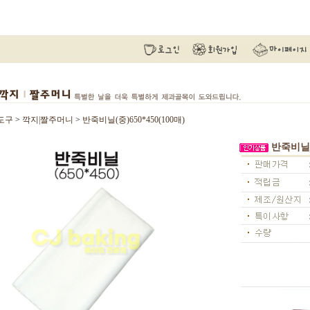
도구
>
깍지|짤주머니
>
반죽비닐(중)650*450(100매)
반죽비닐(중