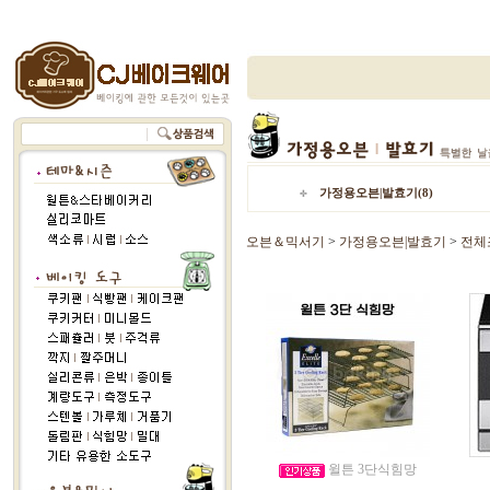
가정용오븐|발효기(8)
오븐＆믹서기
>
가정용오븐|발효기
>
전체
윌튼 3단식힘망