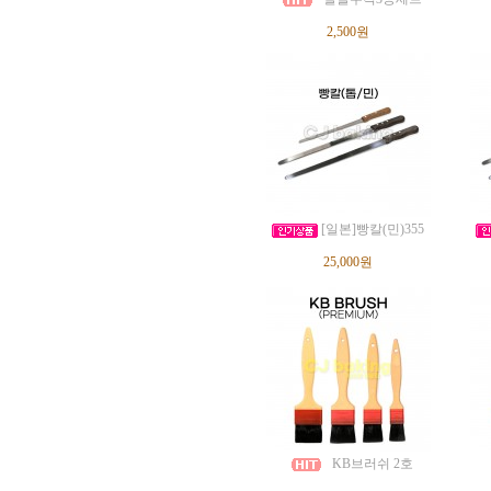
2,500원
[일본]빵칼(민)355
25,000원
KB브러쉬 2호