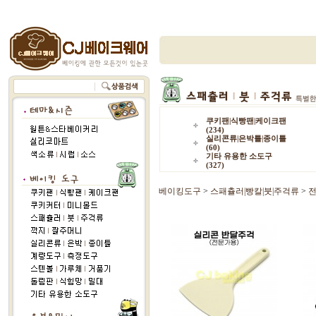
쿠키팬|식빵팬|케이크팬
(234)
실리콘류|은박틀|종이틀
(60)
기타 유용한 소도구
(327)
베이킹도구
>
스패츌러|빵칼|붓|주걱류
>