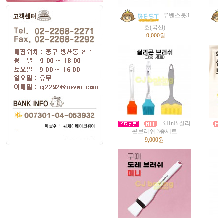
루벤스붓3
호(국산)
19,000원
KHnB 실리
콘브러쉬 3종세트
9,000원