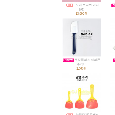
도레 브러쉬 미니
(붓)
13,000원
쿠킹플러스 실리콘
주걱1P
2,500원
알뜰주걱3종세트