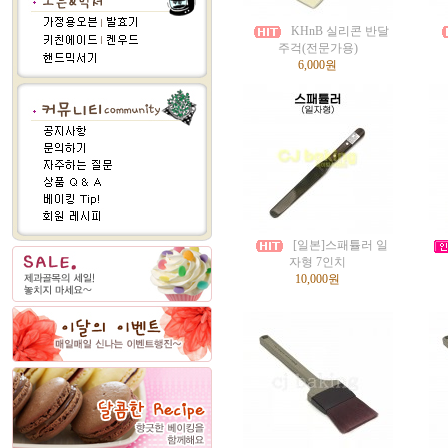
KHnB 실리콘 반달
주걱(전문가용)
6,000원
[일본]스패튤러 일
자형 7인치
10,000원