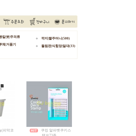
빵칼|붓|주걱류
깍지|짤주머니(500)
루체|거품기
돌림판|식힘망|밀대(33)
늄(피막코
쿠킹 알파벳쿠키스
탬프73종