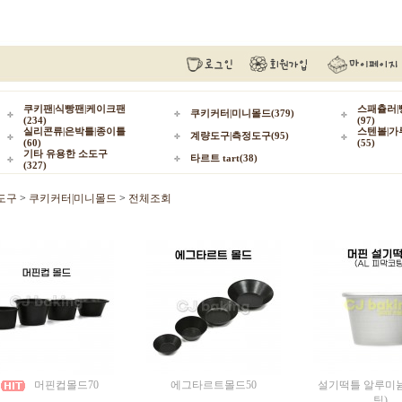
쿠키팬|식빵팬|케이크팬
스패츌러|
쿠키커터|미니몰드(379)
(234)
(97)
실리콘류|은박틀|종이틀
스텐볼|가
계량도구|측정도구(95)
(60)
(55)
기타 유용한 소도구
타르트 tart(38)
(327)
도구
>
쿠키커터|미니몰드
>
전체조회
머핀컵몰드70
에그타르트몰드50
설기떡틀 알루미
팅)