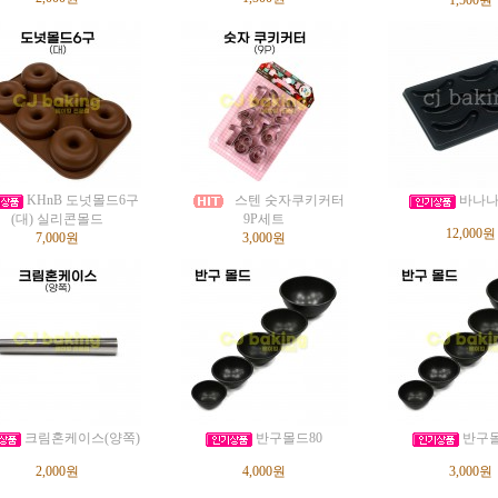
1,500원
KHnB 도넛몰드6구
스텐 숫자쿠키커터
바나나
(대) 실리콘몰드
9P세트
12,000원
7,000원
3,000원
크림혼케이스(양쪽)
반구몰드80
반구몰
2,000원
4,000원
3,000원