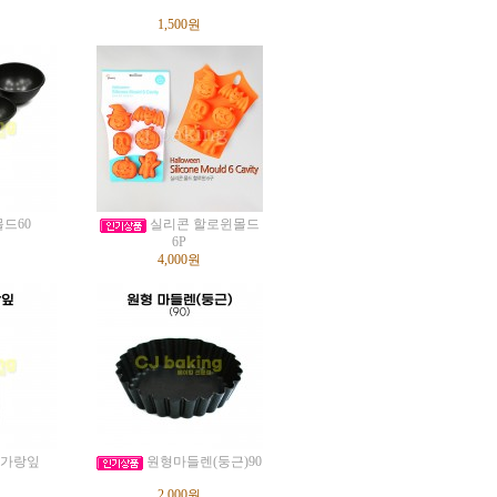
1,500원
드60
실리콘 할로윈몰드
6P
4,000원
 가랑잎
원형마들렌(둥근)90
2,000원