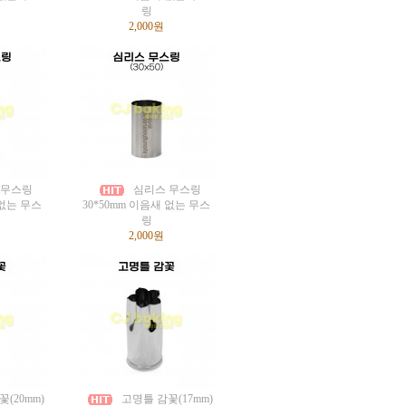
링
2,000원
 무스링
심리스 무스링
 없는 무스
30*50mm 이음새 없는 무스
링
2,000원
(20mm)
고명틀 감꽃(17mm)