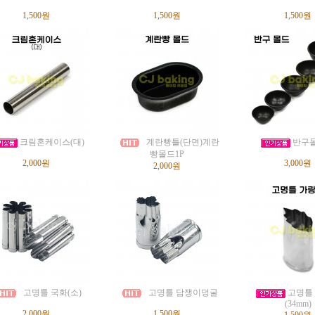
1,500원
1,500원
1,500원
크림혼케이스(대)
계란빵틀(단면)계란
반구몰
빵몰드1P
2,000원
3,000원
2,000원
고명틀 국화(소)
고명틀 담쟁이덩굴
고명틀
(34mm)
2,000원
1,500원