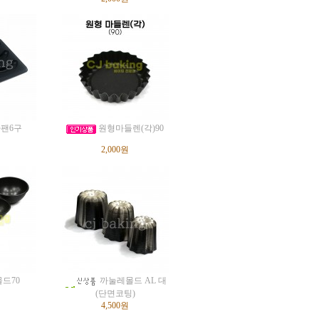
팬6구
원형마들렌(각)90
2,000원
드70
까눌레몰드 AL 대
(단면코팅)
4,500원