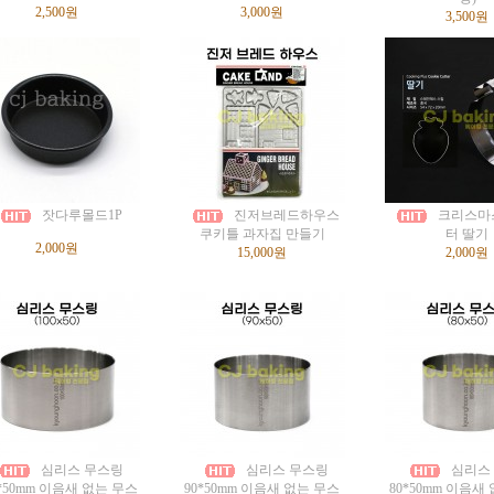
2,500원
3,000원
3,500원
잣다루몰드1P
진저브레드하우스
크리스마
쿠키틀 과자집 만들기
터 딸기
2,000원
15,000원
2,000원
심리스 무스링
심리스 무스링
심리스
0*50mm 이음새 없는 무스
90*50mm 이음새 없는 무스
80*50mm 이음새