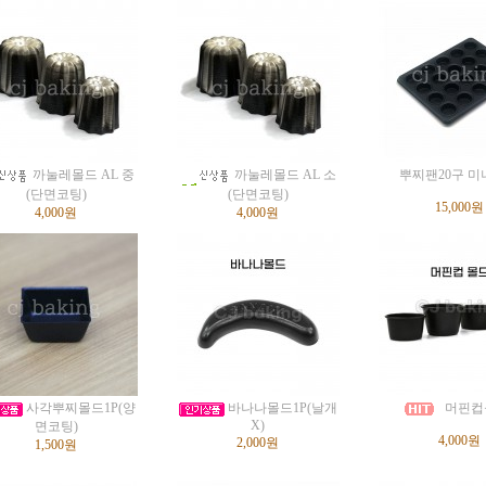
까눌레몰드 AL 중
까눌레몰드 AL 소
뿌찌팬20구 
(단면코팅)
(단면코팅)
15,000원
4,000원
4,000원
사각뿌찌몰드1P(양
바나나몰드1P(날개
머핀컵
X)
면코팅)
4,000원
2,000원
1,500원