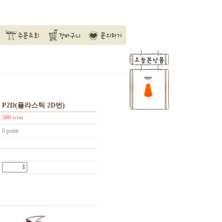
P2D(플라스틱 2D번)
500
won
0 point