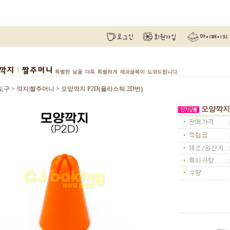
도구
>
깍지|짤주머니
>
모양깍지 P2D(플라스틱 2D번)
모양깍지 