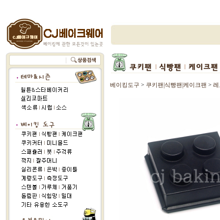
베이킹도구
>
쿠키팬|식빵팬|케이크팬
>
레