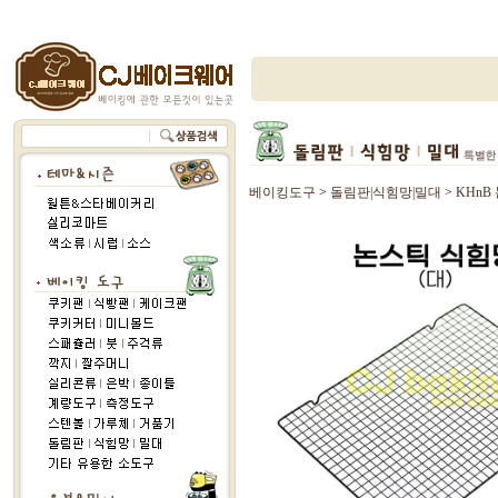
베이킹도구
>
돌림판|식힘망|밀대
>
KHnB