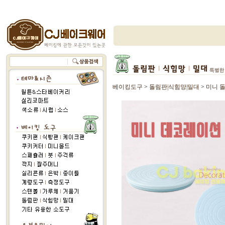
베이킹도구
>
돌림판|식힘망|밀대
>
미니 