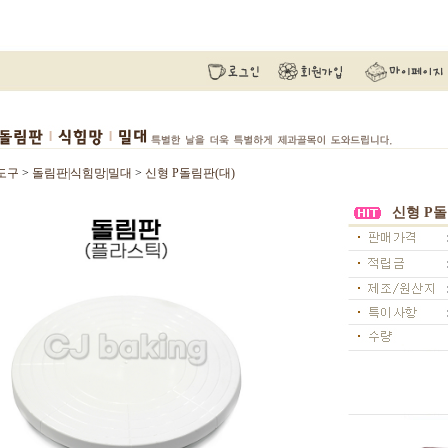
도구
>
돌림판|식힘망|밀대
>
신형 P돌림판(대)
신형 P돌