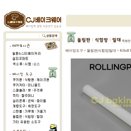
베이킹도구
>
돌림판|식힘망|밀대
>
KHnB