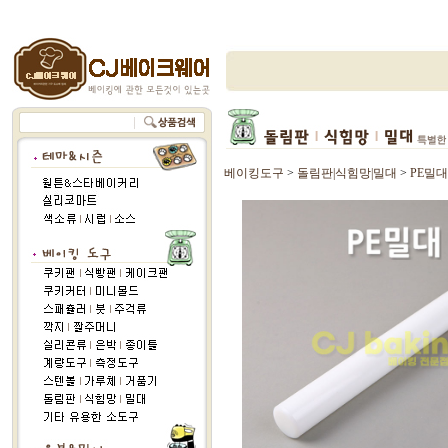
베이킹도구
>
돌림판|식힘망|밀대
>
PE밀대