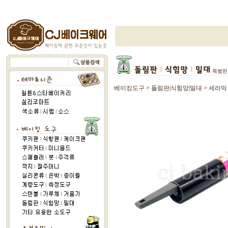
베이킹도구
>
돌림판|식힘망|밀대
>
세라믹