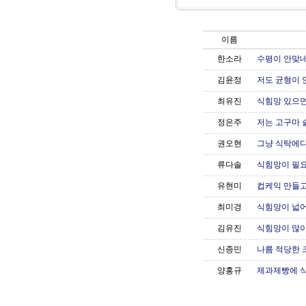
이름
한소라
수평이 안맞네요
김윤정
저도 균형이 안
최유진
식힘망 있으면 
정은주
저는 고구마 
권오현
그냥 식탁에다
류다솔
식힘망이 필
유현미
컵케익 만들고
최미경
식힘망이 넓어
김유진
식힘망이 많이
신종민
나름 적당한 
양홍규
제과제빵에 식