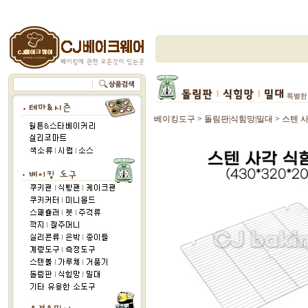
베이킹도구
>
돌림판|식힘망|밀대
>
스텐 사