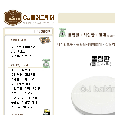
베이킹도구
>
돌림판|식힘망|밀대
>
신형 P