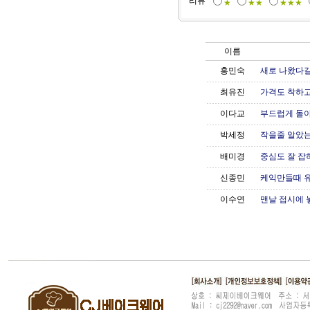
리뷰
★
★★
★★★
이름
홍민숙
새로 나왔다길
최유진
가격도 착하고
이다교
부드럽게 돌아
박세정
작을줄 알았
배미경
중심도 잘 잡혀
신종민
케익만들때 유
이수연
맨날 접시에 