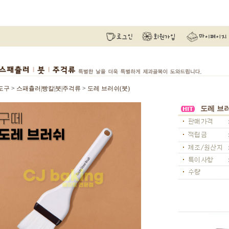
도구
>
스패츌러|빵칼|붓|주걱류
>
도레 브러쉬(붓)
도레 브러