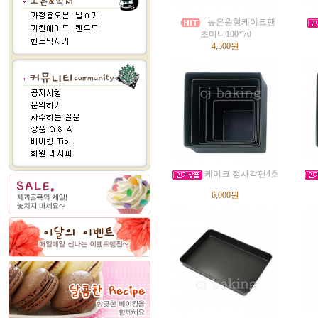
높은원형케이크팬
초미니100*70
4,500원
케이크 정사각팬4호
6,000원