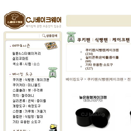
쿠키팬|식빵팬|케이크팬
(234)
실리콘류|은박틀|종이틀
(60)
기타 유용한 소도구
(327)
베이킹도구
>
쿠키팬|식빵팬|케이크팬
>
전