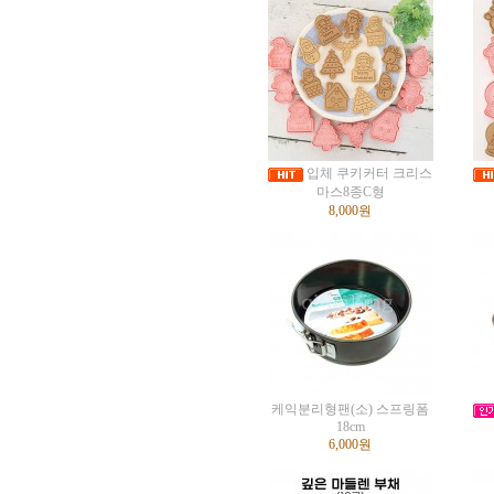
입체 쿠키커터 크리스
마스8종C형
8,000원
케익분리형팬(소) 스프링폼
18cm
6,000원