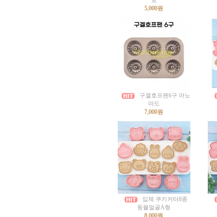
호
5,000원
구겔호프팬6구 아노
마드
7,000원
입체 쿠키커터8종
동물얼굴A형
8,000원