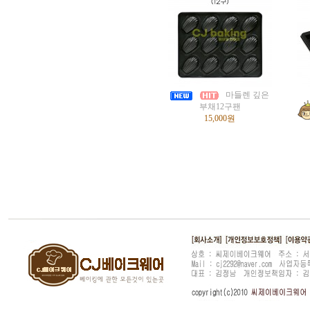
마들렌 깊은
부채12구팬
15,000원