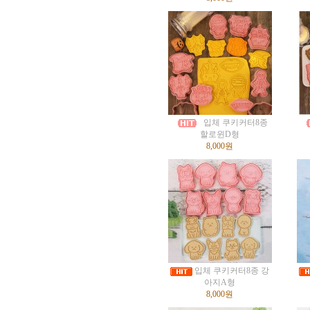
입체 쿠키커터8종
할로윈D형
8,000원
입체 쿠키커터8종 강
아지A형
8,000원